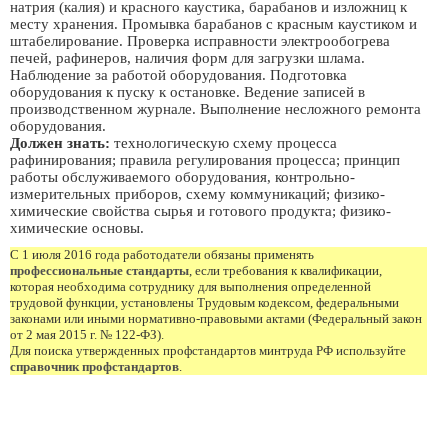
натрия (калия) и красного каустика, барабанов и изложниц к
месту хранения. Промывка барабанов с красным каустиком и
штабелирование. Проверка исправности электрообогрева
печей, рафинеров, наличия форм для загрузки шлама.
Наблюдение за работой оборудования. Подготовка
оборудования к пуску к остановке. Ведение записей в
производственном журнале. Выполнение несложного ремонта
оборудования.
Должен знать:
технологическую схему процесса
рафинирования; правила регулирования процесса; принцип
работы обслуживаемого оборудования, контрольно-
измерительных приборов, схему коммуникаций; физико-
химические свойства сырья и готового продукта; физико-
химические основы.
С 1 июля 2016 года работодатели обязаны применять
профессиональные стандарты
, если требования к квалификации,
которая необходима сотруднику для выполнения определенной
трудовой функции, установлены Трудовым кодексом, федеральными
законами или иными нормативно-правовыми актами (Федеральный закон
от 2 мая 2015 г. № 122-ФЗ).
Для поиска утвержденных профстандартов минтруда РФ используйте
справочник профстандартов
.