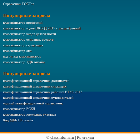
Справочник ГОСТов
Популярные запросы
классификатор профессий
классификатор кодов ОКВЭД 2017 с расшифровкой
классификатор видов деятельности
классификатор основных средств
классификатор стран мира
классификатор окп
код тн вэд классификатор
классификатор УДК онлайн
Популярные запросы
квалификационный справочник должностей
квалификационный справочник служащих
квалификационный справочник рабочих ЕТКС 2017
квалификационный справочник руководителей
единый квалификационный справочник
классификатор ЕСКД
классификатор земельных участков
Код МКБ 10 онлайн
©
classinform.ru
|
Контакты