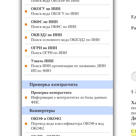
Поиск кода ОКОПФ по ИНН
ОКОГУ по ИНН
Поиск кода ОКОГУ по ИНН
Е
ОКФС по ИНН
Поиск кода ОКФС по ИНН
Ра
ОКВЭД2 по ИНН
Поиск основного кода ОКВЭД2 по ИНН
ОГРН по ИНН
Поиск ОГРН по ИНН
Узнать ИНН
Поиск ИНН организации по названию, ИНН
ИП по ФИО
Проверка контрагента
§ 
Проверка контрагента
Информация о контрагентах из базы данных
ФНС
Ха
по
Конвертеры
по
До
ОКОФ в ОКОФ2
тр
Перевод кода классификатора ОКОФ в код
ОКОФ2
С 