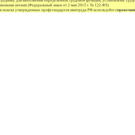
труднику для выполнения определенной трудовой функции, установлены Труд
авовыми актами (Федеральный закон от 2 мая 2015 г. № 122-ФЗ).
я поиска утвержденных профстандартов минтруда РФ используйте
справочни