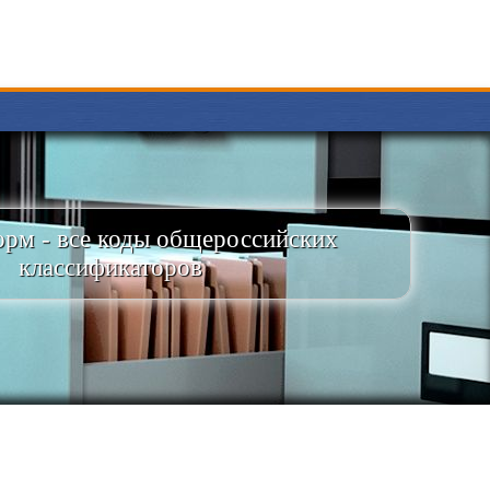
рм - все коды общероссийских
классификаторов