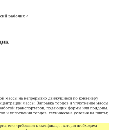
сий рабочих
>
щик
ой массы на непрерывно движущиеся по конвейеру
нцентрации массы. Заправка торцов и уплотнение массы
а работой транспортеров, подающих формы или поддоны.
в и уплотнения торцов; технические условия на плиты;
арты
, если требования к квалификации, которая необходима