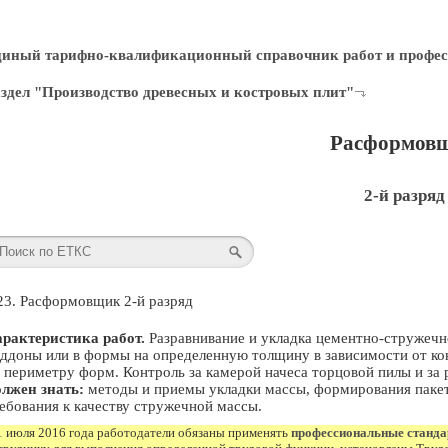
диный тарифно-квалификационный справочник работ и профес
здел "Производство древесных и костровых плит"
Расформов
2-й разряд
23. Расформовщик 2-й разряд
рактеристика работ.
Разравнивание и укладка цементно-стружечн
ддоны или в формы на определенную толщину в зависимости от ко
 периметру форм. Контроль за камерой начеса торцовой пилы и з
лжен знать:
методы и приемы укладки массы, формирования пакето
ебования к качеству стружечной массы.
1 июля 2016 года работодатели обязаны применять
профессиональные станд