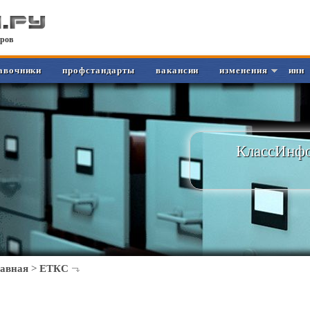
ров
авочники
профстандарты
вакансии
изменения
инн
КлассИнфо
лавная
>
ЕТКС