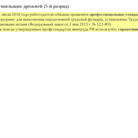
шильщик дрожжей (5-й разряд)
1 июля 2016 года работодатели обязаны применять
профессиональные станд
труднику для выполнения определенной трудовой функции, установлены Труд
авовыми актами (Федеральный закон от 2 мая 2015 г. № 122-ФЗ).
я поиска утвержденных профстандартов минтруда РФ используйте
справочни