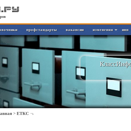
ров
авочники
профстандарты
вакансии
изменения
инн
КлассИнфо
лавная
>
ЕТКС