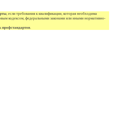
арты
, если требования к квалификации, которая необходима
овым кодексом, федеральными законами или иными нормативно-
к профстандартов
.