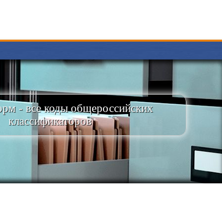
рм - все коды общероссийских
классификаторов