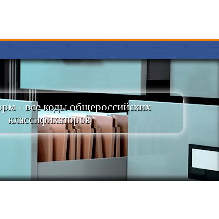
рм - все коды общероссийских
классификаторов