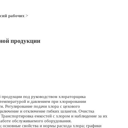
сий рабочих
>
ной продукции
й продукции под руководством хлораторщика
 температурой и давлением при хлорировании
и. Регулирование подачи хлора с цехового
дключение и отключение гибких шлангов. Очистка
 Транспортировка емкостей с хлором и наблюдение за их
работе обслуживаемого оборудования.
 основные свойства и нормы расхода хлора; графики