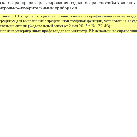
ска хлора; правила регулирования подачи хлора; способы хранения
нтрольно-измерительными приборами.
1 июля 2016 года работодатели обязаны применять
профессиональные станд
труднику для выполнения определенной трудовой функции, установлены Труд
авовыми актами (Федеральный закон от 2 мая 2015 г. № 122-ФЗ).
я поиска утвержденных профстандартов минтруда РФ используйте
справочни