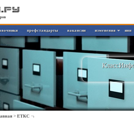
ров
авочники
профстандарты
вакансии
изменения
инн
КлассИнфо
лавная
>
ЕТКС