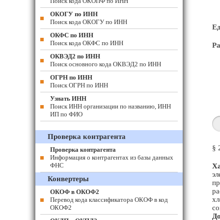
Поиск кода ОКОПФ по ИНН
ОКОГУ по ИНН
Поиск кода ОКОГУ по ИНН
Е
ОКФС по ИНН
Поиск кода ОКФС по ИНН
Ра
ОКВЭД2 по ИНН
Поиск основного кода ОКВЭД2 по ИНН
ОГРН по ИНН
Поиск ОГРН по ИНН
Узнать ИНН
Поиск ИНН организации по названию, ИНН
ИП по ФИО
Проверка контрагента
§ 
Проверка контрагента
Информация о контрагентах из базы данных
ФНС
Ха
эл
Конвертеры
пр
ра
ОКОФ в ОКОФ2
хл
Перевод кода классификатора ОКОФ в код
ОКОФ2
со
До