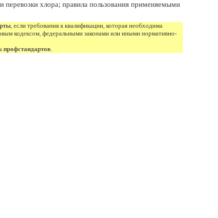
 и перевозки хлора; правила пользования применяемыми
арты
, если требования к квалификации, которая необходима
овым кодексом, федеральными законами или иными нормативно-
к профстандартов
.