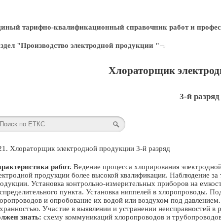
диный тарифно-квалификационный справочник работ и профес
здел "Производство электродной продукции "
Хлораторщик электрод
3-й разряд
21. Хлораторщик электродной продукции 3-й разряд
рактеристика работ.
Ведение процесса хлорирования электродно
ектродной продукции более высокой квалификации. Наблюдение за
одукции. Установка контрольно-измерительных приборов на емкост
спределительного пункта. Установка ниппелей в хлоропроводы. По
оропроводов и опробование их водой или воздухом под давлением.
хранностью. Участие в выявлении и устранении неисправностей в 
лжен знать:
схему коммуникаций хлоропроводов и трубопроводов;