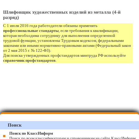
Шлифовщик художественных изделий из металла (4-й
разряд)
С 1 июля 2016 года работодатели обязаны применять
профессиональные стандарты
, если требования к квалификации,
которая необходима сотруднику для выполнения определенной
трудовой функции, установлены Трудовым кодексом, федеральными
законами или иными нормативно-правовыми актами (Федеральный закон
от 2 мая 2015 г. № 122-ФЗ).
Для поиска утвержденных профстандартов минтруда РФ используйте
справочник профстандартов
.
Поиск
Поиск по КлассИнформ
Поиск по всем классификаторам и справочникам на сайте КлассИнформ