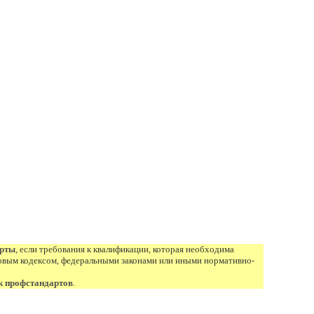
арты
, если требования к квалификации, которая необходима
овым кодексом, федеральными законами или иными нормативно-
к профстандартов
.