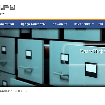
ров
авочники
профстандарты
вакансии
изменения
инн
КлассИнфо
лавная
>
ЕТКС