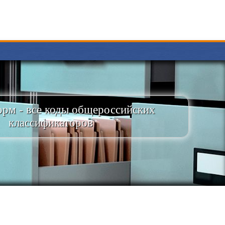
рм - все коды общероссийских
классификаторов