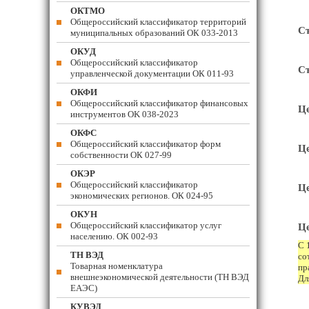
ОКТМО
Общероссийский классификатор территорий
Съ
муниципальных образований ОК 033-2013
ОКУД
Общероссийский классификатор
Съ
управленческой документации ОК 011-93
ОКФИ
Общероссийский классификатор финансовых
Це
инструментов OK 038-2023
ОКФС
Общероссийский классификатор форм
Це
собственности ОК 027-99
ОКЭР
Общероссийский классификатор
Це
экономических регионов. ОК 024-95
ОКУН
Общероссийский классификатор услуг
Це
населению. ОК 002-93
С 
ТН ВЭД
со
Товарная номенклатура
пр
внешнеэкономической деятельности (ТН ВЭД
Дл
ЕАЭС)
КУВЭД