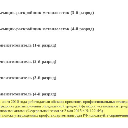
емщик-раскройщик металлосеток (3-й разряд)
емщик-раскройщик металлосеток (4-й разряд)
пеизготовитель (1-й разряд)
пеизготовитель (2-й разряд)
пеизготовитель (3-й разряд)
пеизготовитель (4-й разряд)
1 июля 2016 года работодатели обязаны применять
профессиональные станд
труднику для выполнения определенной трудовой функции, установлены Труд
авовыми актами (Федеральный закон от 2 мая 2015 г. № 122-ФЗ).
я поиска утвержденных профстандартов минтруда РФ используйте
справочни