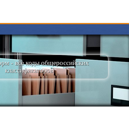
рм - все коды общероссийских
классификаторов