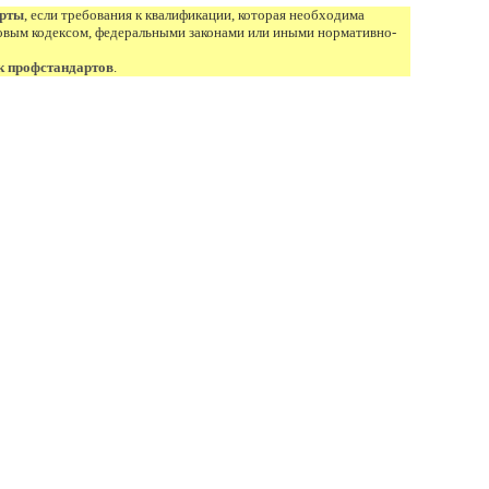
арты
, если требования к квалификации, которая необходима
овым кодексом, федеральными законами или иными нормативно-
к профстандартов
.