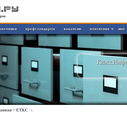
ров
авочники
профстандарты
вакансии
изменения
инн
КлассИнфо
лавная
>
ЕТКС