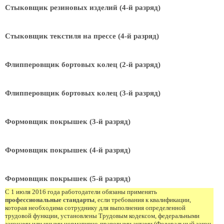
Стыковщик резиновых изделий (4-й разряд)
Стыковщик текстиля на прессе (4-й разряд)
Флипперовщик бортовых колец (2-й разряд)
Флипперовщик бортовых колец (3-й разряд)
Формовщик покрышек (3-й разряд)
Формовщик покрышек (4-й разряд)
Формовщик покрышек (5-й разряд)
С 1 июля 2016 года работодатели обязаны применять
профессиональные стандарты
, если требования к квалификации,
которая необходима сотруднику для выполнения определенной
трудовой функции, установлены Трудовым кодексом, федеральными
законами или иными нормативно-правовыми актами (Федеральный закон