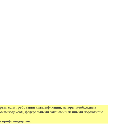
арты
, если требования к квалификации, которая необходима
овым кодексом, федеральными законами или иными нормативно-
к профстандартов
.