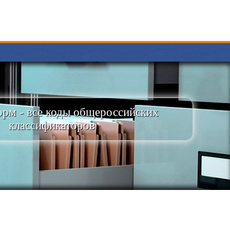
рм - все коды общероссийских
классификаторов