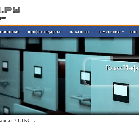
ров
авочники
профстандарты
вакансии
изменения
инн
КлассИнфо
лавная
>
ЕТКС