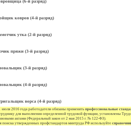
вровщица (6-й разряд)
йщик ковров (4-й разряд)
мотчик утка (2-й разряд)
зчик пряжи (3-й разряд)
овальщик (3-й разряд)
овальщик (4-й разряд)
ригальщик ворса (4-й разряд)
1 июля 2016 года работодатели обязаны применять
профессиональные станд
труднику для выполнения определенной трудовой функции, установлены Труд
авовыми актами (Федеральный закон от 2 мая 2015 г. № 122-ФЗ).
я поиска утвержденных профстандартов минтруда РФ используйте
справочни