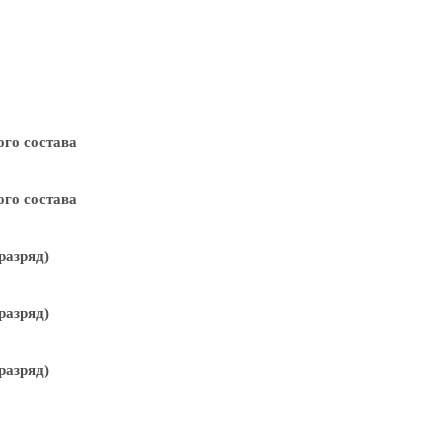
го состава
го состава
разряд)
разряд)
разряд)