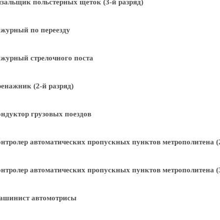
зальщик польстерных щеток (3-й разряд)
журный по переезду
журный стрелочного поста
енажник (2-й разряд)
ндуктор грузовых поездов
нтролер автоматических пропускных пунктов метрополитена (2
нтролер автоматических пропускных пунктов метрополитена (3
ашинист автомотрисы