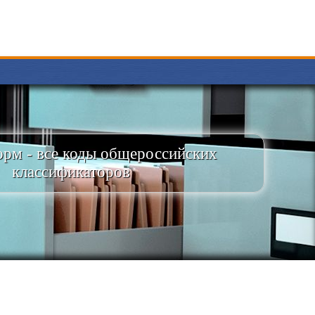
рм - все коды общероссийских
классификаторов