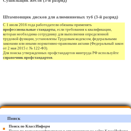
Сушильщик жести (3-й разряд)
Штамповщик дисков для алюминиевых туб (3-й разряд)
С 1 июля 2016 года работодатели обязаны применять
профессиональные стандарты
, если требования к квалификации,
которая необходима сотруднику для выполнения определенной
трудовой функции, установлены Трудовым кодексом, федеральными
законами или иными нормативно-правовыми актами (Федеральный закон
от 2 мая 2015 г. № 122-ФЗ).
Для поиска утвержденных профстандартов минтруда РФ используйте
справочник профстандартов
.
Поиск
Поиск по КлассИнформ
Поиск по всем классификаторам и справочникам на сайте КлассИнформ