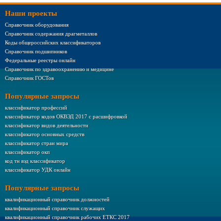
Наши проекты
Справочник оборудования
Справочник содержания драгметаллов
Коды общероссийских классификаторов
Справочник подшипников
Федеральные реестры онлайн
Справочник по здравоохранению и медицине
Справочник ГОСТов
Популярные запросы
классификатор профессий
классификатор кодов ОКВЭД 2017 с расшифровкой
классификатор видов деятельности
классификатор основных средств
классификатор стран мира
классификатор окп
код тн вэд классификатор
классификатор УДК онлайн
Популярные запросы
квалификационный справочник должностей
квалификационный справочник служащих
квалификационный справочник рабочих ЕТКС 2017