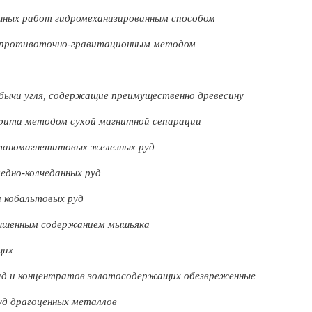
шных работ гидромеханизированным способом
ы противоточно-гравитационным методом
бычи угля, содержащие преимущественно древесину
рита методом сухой магнитной сепарации
таномагнетитовых железных руд
едно-колчеданных руд
и кобальтовых руд
вышенным содержанием мышьяка
щих
уд и концентратов золотосодержащих обезвреженные
уд драгоценных металлов