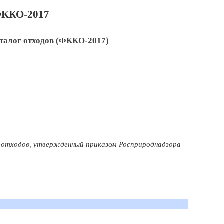
ФККО-2017
алог отходов (ФККО-2017)
г отходов, утвержденный приказом Росприроднадзора