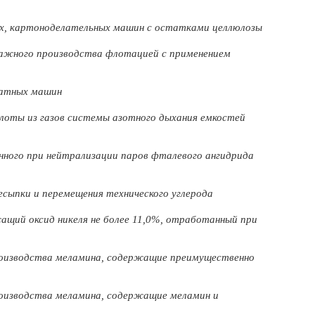
х, картоноделательных машин с остатками целлюлозы
мажного производства флотацией с применением
чатных машин
лоты из газов системы азотного дыхания емкостей
ного при нейтрализации паров фталевого ангидрида
есыпки и перемещения технического углерода
ащий оксид никеля не более 11,0%, отработанный при
роизводства меламина, содержащие преимущественно
оизводства меламина, содержащие меламин и