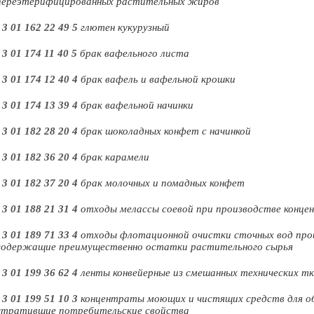
переэтерифицированных растительных жиров
-
3 01 162 22 49 5
глютен кукурузный
-
3 01 174 11 40 5
брак вафельного листа
-
3 01 174 12 40 4
брак вафель и вафельной крошки
-
3 01 174 13 39 4
брак вафельной начинки
-
3 01 182 28 20 4
брак шоколадных конфет с начинкой
-
3 01 182 36 20 4
брак карамели
-
3 01 182 37 20 4
брак молочных и помадных конфет
-
3 01 188 21 31 4
отходы мелассы соевой при производстве концен
-
3 01 189 71 33 4
отходы флотационной очистки сточных вод прои
содержащие преимущественно остатки растительного сырья
-
3 01 199 36 62 4
ленты конвейерные из смешанных технических тк
-
3 01 199 51 10 3
концентраты моющих и чистящих средств для о
утратившие потребительские свойства