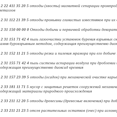
-
2 22 411 35 20 5
отходы (хвосты) магнитной сепарации промпроду
металлов
-
2 31 112 21 39 5
отходы промывки глинистых известняков при их
-
2 31 150 00 00 0
Отходы добычи и первичной обработки декорати
-
2 31 151 71 42 4
пыль газоочистки установок бурения взрывных с
камня буровзрывным методом, содержащая преимущественно диок
-
2 31 152 11 21 5
отходы резки и пиления мрамора при его добыч
-
2 31 155 71 42 4
пыль системы аспирации воздуха при дроблении 
содержащая преимущественно диоксид кремния
-
2 31 157 23 39 5
отходы (осадок) при механической очистке карь
-
2 33 181 11 71 5
мусор с защитных решеток сооружений механиче
содержащий материалы природного происхождения
-
2 33 211 12 20 5
отходы древесины (древесные включения) при до
-
2 33 211 21 23 5
отсев растительных остатков (очес) при аглом