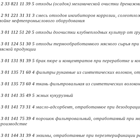
-
2 33 821 11 39 5
отходы (осадок) механической очистки дренажн
-
2 91 221 31 31 3
смесь отходов ингибиторов коррозии, солеотл
мойке нефтепромыслового оборудования
-
3 01 112 51 20 5
отходы доочистки клубнеплодных культур от гру
-
3 01 124 51 30 5
отходы термообработанного мясного сырья при е
мясной продукции
-
3 01 131 91 39 5
брак пюре и концентратов при переработке и к
-
3 01 135 71 60 4
фильтры рукавные из синтетических волокон, от
-
3 01 135 73 60 4
ткань фильтровальная из синтетических волоко
-
3 01 141 35 49 5
жмых кукурузный
-
3 01 141 73 31 4
масло-адсорбент, отработанное при дезодораци
-
3 01 141 75 39 4
порошок фильтровальный, отработанный при мех
производстве
-
3 01 144 31 39 4
энзимы, отработанные при переэтерификации р