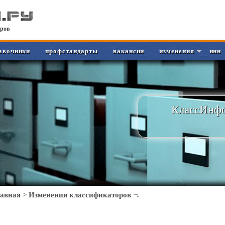
ров
авочники
профстандарты
вакансии
изменения
инн
КлассИнфо
лавная
>
Изменения классификаторов