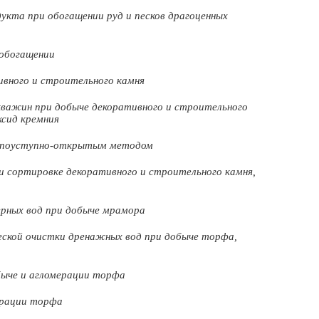
кта при обогащении руд и песков драгоценных
 обогащении
вного и строительного камня
кважин при добыче декоративного и строительного
сид кремния
е поуступно-открытым методом
и сортировке декоративного и строительного камня,
ерных вод при добыче мрамора
ской очистки дренажных вод при добыче торфа,
быче и агломерации торфа
ерации торфа