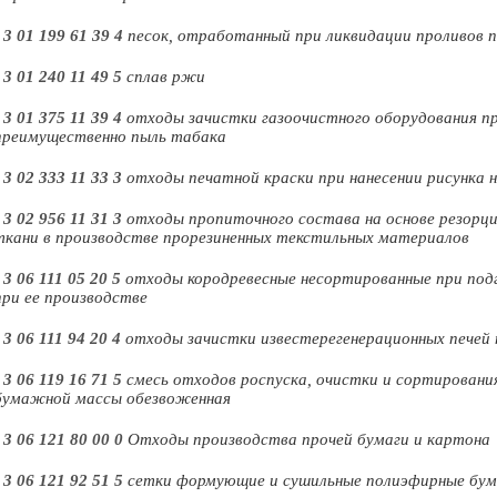
-
3 01 199 61 39 4
песок, отработанный при ликвидации проливов
-
3 01 240 11 49 5
сплав ржи
-
3 01 375 11 39 4
отходы зачистки газоочистного оборудования п
преимущественно пыль табака
-
3 02 333 11 33 3
отходы печатной краски при нанесении рисунка 
-
3 02 956 11 31 3
отходы пропиточного состава на основе резорци
ткани в производстве прорезиненных текстильных материалов
-
3 06 111 05 20 5
отходы кородревесные несортированные при подг
при ее производстве
-
3 06 111 94 20 4
отходы зачистки известерегенерационных печей 
-
3 06 119 16 71 5
смесь отходов роспуска, очистки и сортировани
бумажной массы обезвоженная
-
3 06 121 80 00 0
Отходы производства прочей бумаги и картона
-
3 06 121 92 51 5
сетки формующие и сушильные полиэфирные бум