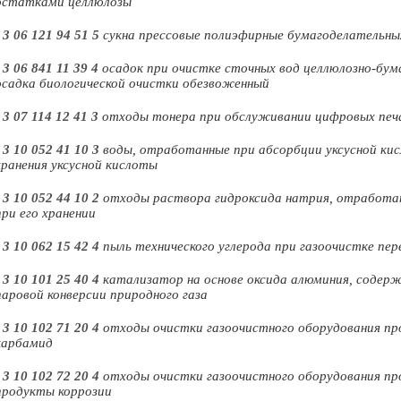
остатками целлюлозы
-
3 06 121 94 51 5
сукна прессовые полиэфирные бумагоделательны
-
3 06 841 11 39 4
осадок при очистке сточных вод целлюлозно-бу
осадка биологической очистки обезвоженный
-
3 07 114 12 41 3
отходы тонера при обслуживании цифровых пе
-
3 10 052 41 10 3
воды, отработанные при абсорбции уксусной кис
хранения уксусной кислоты
-
3 10 052 44 10 2
отходы раствора гидроксида натрия, отработан
при его хранении
-
3 10 062 15 42 4
пыль технического углерода при газоочистке пер
-
3 10 101 25 40 4
катализатор на основе оксида алюминия, содерж
паровой конверсии природного газа
-
3 10 102 71 20 4
отходы очистки газоочистного оборудования п
карбамид
-
3 10 102 72 20 4
отходы очистки газоочистного оборудования пр
продукты коррозии