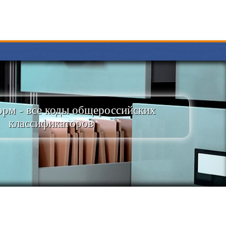
рм - все коды общероссийских
классификаторов