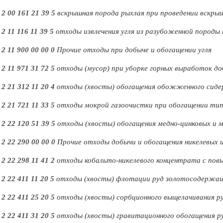
-
2 00 161 21 39 5
вскрышная порода рыхлая при проведении вскры
-
2 11 116 11 39 5
отходы извлечения угля из разубоженной пород
-
2 11 900 00 00 0
Прочие отходы при добыче и обогащении угля
-
2 11 971 31 72 5
отходы (мусор) при уборке горных выработок до
-
2 21 312 11 20 4
отходы (хвосты) обогащения обожженного сиде
-
2 21 721 11 33 5
отходы мокрой газоочистки при обогащении ти
-
2 22 120 51 39 5
отходы (хвосты) обогащения медно-цинковых и м
-
2 22 290 00 00 0
Прочие отходы добычи и обогащения никелевых 
-
2 22 298 11 41 2
отходы кобальто-никелевого концентрата с по
-
2 22 411 11 20 5
отходы (хвосты) флотации руд золотосодержа
-
2 22 411 25 20 5
отходы (хвосты) сорбционного выщелачивания р
-
2 22 411 31 20 5
отходы (хвосты) гравитационного обогащения р