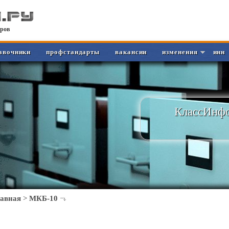
ров
авочники
профстандарты
вакансии
изменения
инн
КлассИнфо
лавная
>
МКБ-10