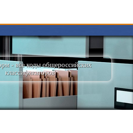
рм - все коды общероссийских
классификаторов