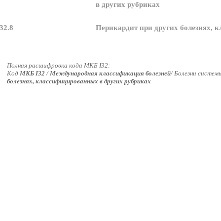
в других рубриках
I32.8
Перикардит при других болезнях, 
Полная расшифровка кода МКБ I32:
Код
МКБ I32
/
Международная классификация болезней
/ Болезни систем
болезнях, классифицированных в других рубриках