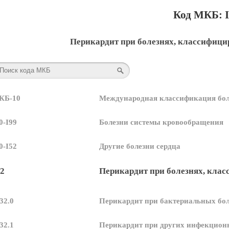
Код МКБ: I
Перикардит при болезнях, классифици
КБ-10
Международная классификация бол
0-I99
Болезни системы кровообращения
0-I52
Другие болезни сердца
32
Перикардит при болезнях, кла
I32.0
Перикардит при бактериальных бол
I32.1
Перикардит при других инфекцион