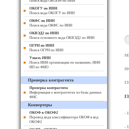
Поиск кода ОКОПФ по ИНН
ОКОГУ по ИНН
Поиск кода ОКОГУ по ИНН
ОКФС по ИНН
Поиск кода ОКФС по ИНН
ОКВЭД2 по ИНН
Поиск основного кода ОКВЭД2 по ИНН
ОГРН по ИНН
Поиск ОГРН по ИНН
М
Узнать ИНН
Поиск ИНН организации по названию, ИНН
ИП по ФИО
I0
Проверка контрагента
I3
Проверка контрагента
Информация о контрагентах из базы данных
I
ФНС
Конвертеры
ОКОФ в ОКОФ2
- 
Перевод кода классификатора ОКОФ в код
ОКОФ2
- 