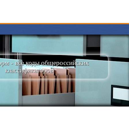
рм - все коды общероссийских
классификаторов