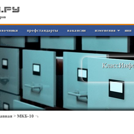
ров
авочники
профстандарты
вакансии
изменения
инн
КлассИнфо
лавная
>
МКБ-10