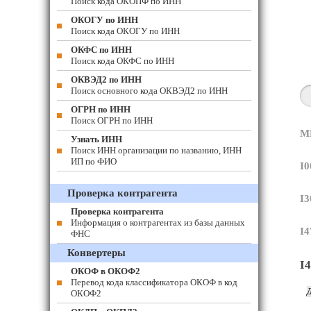
Поиск кода ОКОПФ по ИНН
ОКОГУ по ИНН
Поиск кода ОКОГУ по ИНН
ОКФС по ИНН
Поиск кода ОКФС по ИНН
ОКВЭД2 по ИНН
Поиск основного кода ОКВЭД2 по ИНН
ОГРН по ИНН
Поиск ОГРН по ИНН
М
Узнать ИНН
Поиск ИНН организации по названию, ИНН
ИП по ФИО
I0
Проверка контрагента
I3
Проверка контрагента
Информация о контрагентах из базы данных
I4
ФНС
Конвертеры
I4
ОКОФ в ОКОФ2
Перевод кода классификатора ОКОФ в код
Д
ОКОФ2