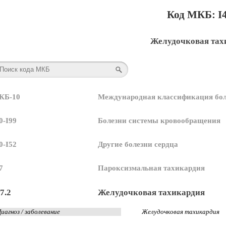
Код МКБ: I4
Желудочковая тах
КБ-10
Международная классификация бол
0-I99
Болезни системы кровообращения
0-I52
Другие болезни сердца
7
Пароксизмальная тахикардия
7.2
Желудочковая тахикардия
иагноз / заболевание
Желудочковая тахикардия