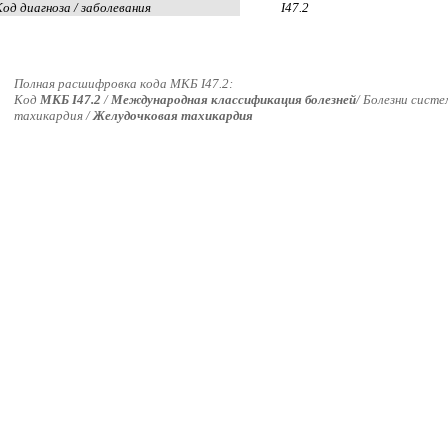
Код диагноза / заболевания
I47.2
Полная расшифровка кода МКБ I47.2:
Код
МКБ I47.2
/
Международная классификация болезней
/ Болезни сист
тахикардия /
Желудочковая тахикардия