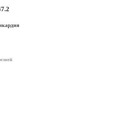
7.2
икардия
езней