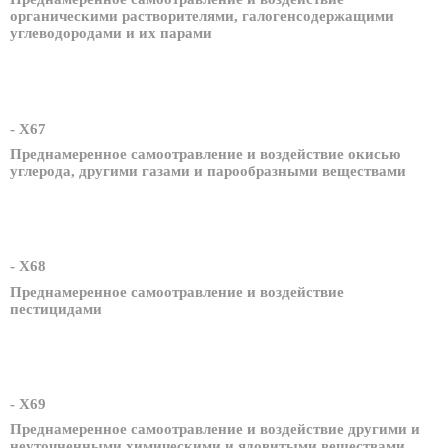
органическими растворителями, галогенсодержащими
углеводородами и их парами
- X67
Преднамеренное самоотравление и воздействие окисью
углерода, другими газами и парообразными веществами
- X68
Преднамеренное самоотравление и воздействие
пестицидами
- X69
Преднамеренное самоотравление и воздействие другими и
неуточненными химическими и ядовитыми веществами