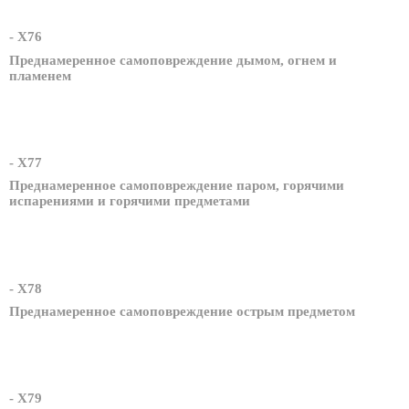
- X76
Преднамеренное самоповреждение дымом, огнем и
пламенем
- X77
Преднамеренное самоповреждение паром, горячими
испарениями и горячими предметами
- X78
Преднамеренное самоповреждение острым предметом
- X79