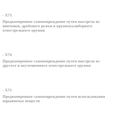
- X73
Преднамеренное самоповреждение путем выстрела из
винтовки, дробового ружья и крупнокалиберного
огнестрельного оружия
- X74
Преднамеренное самоповреждение путем выстрела из
другого и неуточненного огнестрельного оружия
- X75
Преднамеренное самоповреждение путем использования
взрывчатых веществ