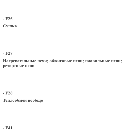
- F26
Сушка
- F27
Нагревательные печи; обжиговые печи; плавильные печи;
ретортные печи
- F28
Теплообмен вообще
- F41