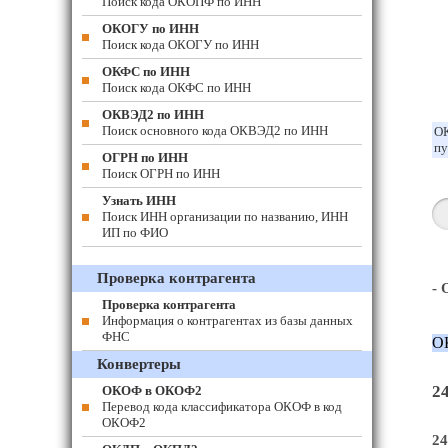
Поиск кода ОКОПФ по ИНН
ОКОГУ по ИНН
Поиск кода ОКОГУ по ИНН
ОКФС по ИНН
Поиск кода ОКФС по ИНН
ОКВЭД2 по ИНН
Поиск основного кода ОКВЭД2 по ИНН
ОК
пу
ОГРН по ИНН
Поиск ОГРН по ИНН
Узнать ИНН
Поиск ИНН организации по названию, ИНН
ИП по ФИО
Проверка контрагента
-
Проверка контрагента
Информация о контрагентах из базы данных
ФНС
О
Конвертеры
2
ОКОФ в ОКОФ2
Перевод кода классификатора ОКОФ в код
ОКОФ2
24