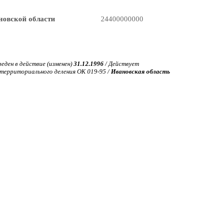
новской области
24400000000
веден в действие (изменен)
31.12.1996
/ Действует
ерриториального деления ОК 019-95 /
Ивановская область