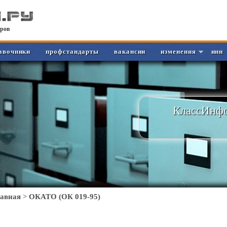
ров
авочники
профстандарты
вакансии
изменения
инн
КлассИнфо
лавная
>
ОКАТО (ОК 019-95)