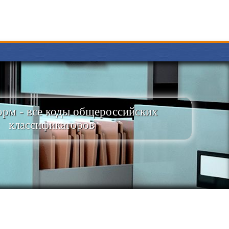
рм - все коды общероссийских
классификаторов