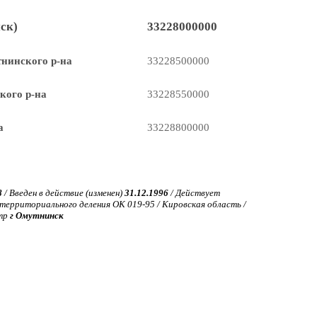
ск)
33228000000
нинского р-на
33228500000
кого р-на
33228550000
а
33228800000
8
/ Введен в действие (изменен)
31.12.1996
/ Действует
ерриториального деления ОК 019-95 / Кировская область /
нтр
г Омутнинск