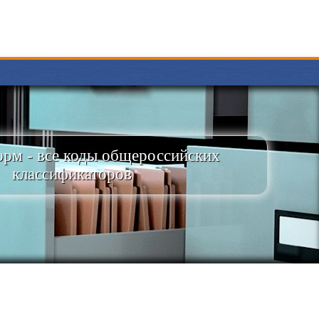
рм - все коды общероссийских
классификаторов