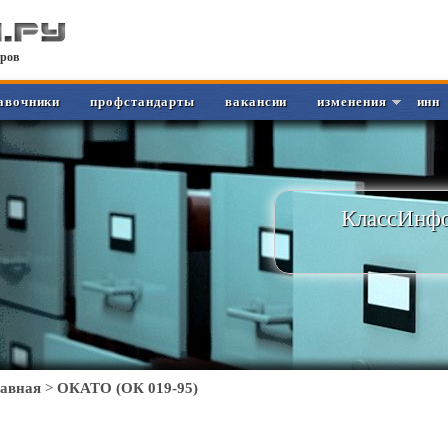
ров
авочники
профстандарты
вакансии
изменения
инн
КлассИнфо
лавная
>
ОКАТО (ОК 019-95)