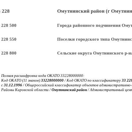
3 228
Омутнинский район (г Омутнин
 228 500
Города районного подчинения Омут
 228 550
Поселки городского типа Омутнинс
 228 800
Сельские округа Омутнинского р-н
Полная расшифровка кода ОКАТО 33228000000:
Код ОКАТО (11 знаков)
33228000000
/ Код ОКАТО по классификатору
33 22
с
31.12.1996
/ Общероссийский классификатор объектов административно-т
Районы Кировской области /
Омутнинский район
/ Административный це