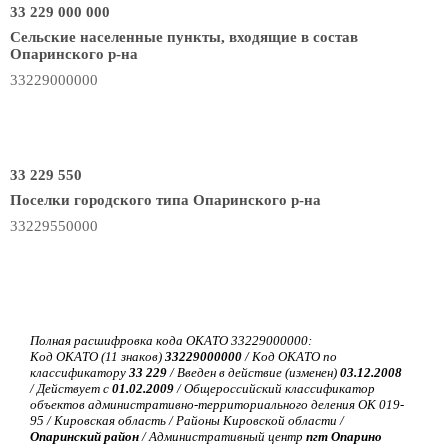
33 229 000 000
Сельские населенные пункты, входящие в состав
Опаринского р-на
33229000000
33 229 550
Поселки городского типа Опаринского р-на
33229550000
Полная расшифровка кода ОКАТО 33229000000:
Код ОКАТО (11 знаков)
33229000000
/ Код ОКАТО по
классификатору
33 229
/ Введен в действие (изменен)
03.12.2008
/ Действует с
01.02.2009
/ Общероссийский классификатор
объектов административно-территориального деления ОК 019-
95 / Кировская область / Районы Кировской области /
Опаринский район
/ Административный центр
пгт Опарино