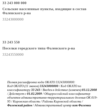
33 243 000 000
Сельские населенные пункты, входящие в состав
Фаленского р-на
33243000000
33 243 550
Поселки городского типа Фаленского р-на
33243550000
Полная расшифровка кода ОКАТО 33243000000:
Код ОКАТО (11 знаков)
33243000000
/ Код ОКАТО по
классификатору
33 243
/ Введен в действие (изменен)
03.12.2008
/ Действует с
01.02.2009
/ Общероссийский классификатор
объектов административно-территориального деления ОК 019-
95 / Кировская область / Районы Кировской области /
Фаленский район
/ Административный центр
пгт Фаленки