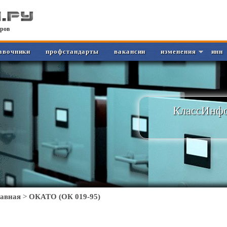
ров
авочники
профстандарты
вакансии
изменения
инн
КлассИнфо
лавная
>
ОКАТО (ОК 019-95)