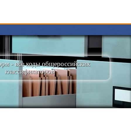
рм - все коды общероссийских
классификаторов