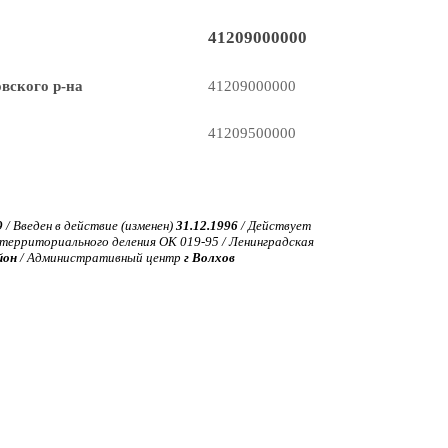
41209000000
вского р-на
41209000000
41209500000
9
/ Введен в действие (изменен)
31.12.1996
/ Действует
ерриториального деления ОК 019-95 / Ленинградская
йон
/ Административный центр
г Волхов