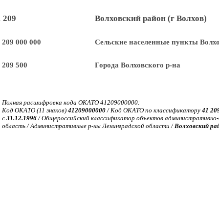
1 209
Волховский район (г Волхов)
 209 000 000
Сельские населенные пункты Волхо
 209 500
Города Волховского р-на
Полная расшифровка кода ОКАТО 41209000000:
Код ОКАТО (11 знаков)
41209000000
/ Код ОКАТО по классификатору
41 20
с
31.12.1996
/ Общероссийский классификатор объектов административно-т
область / Административные р-ны Ленинградской области /
Волховский ра