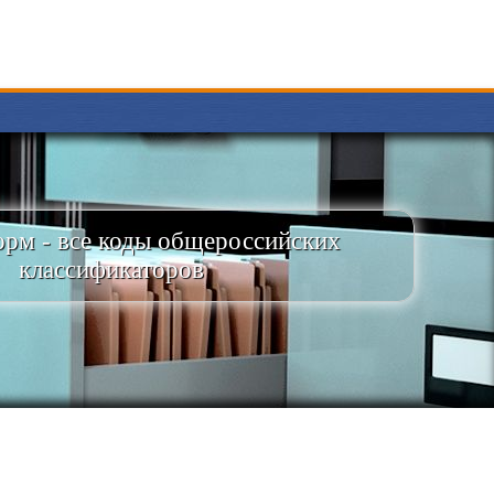
рм - все коды общероссийских
классификаторов