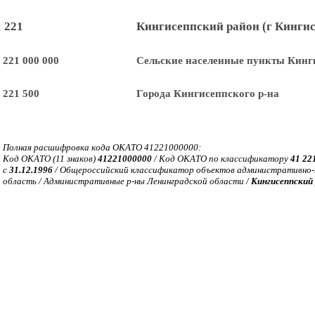
1 221
Кингисеппский район (г Кингис
 221 000 000
Сельские населенные пункты Кинги
 221 500
Города Кингисеппского р-на
Полная расшифровка кода ОКАТО 41221000000:
Код ОКАТО (11 знаков)
41221000000
/ Код ОКАТО по классификатору
41 22
с
31.12.1996
/ Общероссийский классификатор объектов административно-т
область / Административные р-ны Ленинградской области /
Кингисеппский