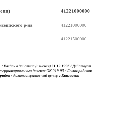
епп)
41221000000
сеппского р-на
41221000000
41221500000
1
/ Введен в действие (изменен)
31.12.1996
/ Действует
ерриториального деления ОК 019-95 / Ленинградская
 район
/ Административный центр
г Кингисепп