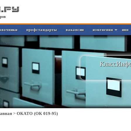
ров
авочники
профстандарты
вакансии
изменения
инн
КлассИнфо
лавная
>
ОКАТО (ОК 019-95)