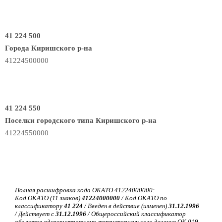
41 224 500
Города Киришского р-на
41224500000
41 224 550
Поселки городского типа Киришского р-на
41224550000
Полная расшифровка кода ОКАТО 41224000000:
Код ОКАТО (11 знаков)
41224000000
/ Код ОКАТО по
классификатору
41 224
/ Введен в действие (изменен)
31.12.1996
/ Действует с
31.12.1996
/ Общероссийский классификатор
объектов административно-территориального деления ОК 019-