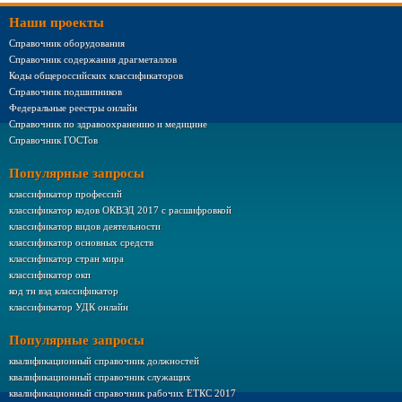
Наши проекты
Справочник оборудования
Справочник содержания драгметаллов
Коды общероссийских классификаторов
Справочник подшипников
Федеральные реестры онлайн
Справочник по здравоохранению и медицине
Справочник ГОСТов
Популярные запросы
классификатор профессий
классификатор кодов ОКВЭД 2017 с расшифровкой
классификатор видов деятельности
классификатор основных средств
классификатор стран мира
классификатор окп
код тн вэд классификатор
классификатор УДК онлайн
Популярные запросы
квалификационный справочник должностей
квалификационный справочник служащих
квалификационный справочник рабочих ЕТКС 2017