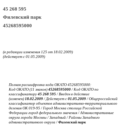
45 268 595
Филевский парк
45268595000
(в редакции изменения 125 от 18.02.2009)
(действует с 01.05.2009)
Полная расшифровка кода ОКАТО 45268595000:
Код ОКАТО (11 знаков)
45268595000
/ Код ОКАТО по
классификатору
45 268 595
/ Введен в действие
(изменен)
18.02.2009
/ Действует с
01.05.2009
/ Общероссийский
классификатор объектов административно-территориального
деления ОК 019-95 / Город Москва столица Российской
Федерации город федерального значения / Административные
округа города Москвы / Западный / Районы Западного
административного округа /
Филевский парк