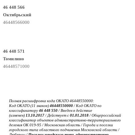
46 448 566
Октябрьский
46448566000
46 448 571
Томилино
46448571000
Полная расшифровка кода ОКАТО 46448550000:
Код ОКАТО (11 знаков)
46448550000
/ Код ОКАТО по
классификатору
46 448 550
/ Введен в действие
(изменен)
13.10.2017
/ Действует с
01.01.2018
/ Общероссийский
классификатор объектов административно-территориального
деления ОК 019-95 / Московская область / Города и поселки
городского типа областного подчинения Московской области /
Люберцы /
Поселки городского типа, административно