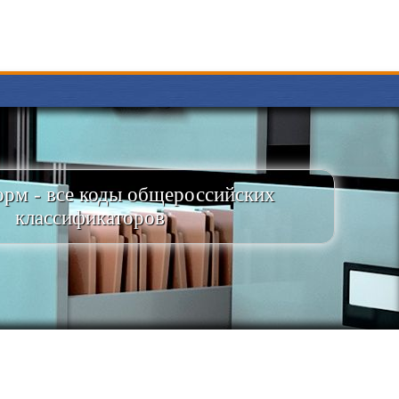
рм - все коды общероссийских
классификаторов