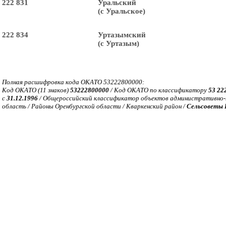
 222 831
Уральский
(с Уральское)
 222 834
Уртазымский
(с Уртазым)
Полная расшифровка кода ОКАТО 53222800000:
Код ОКАТО (11 знаков)
53222800000
/ Код ОКАТО по классификатору
53 22
с
31.12.1996
/ Общероссийский классификатор объектов административно-т
область / Районы Оренбургской области / Кваркенский район /
Сельсоветы 