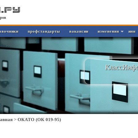
ров
авочники
профстандарты
вакансии
изменения
инн
КлассИнфо
лавная
>
ОКАТО (ОК 019-95)