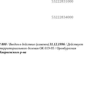
53222831000
53222834000
2 800
/ Введен в действие (изменен)
31.12.1996
/ Действует
ерриториального деления ОК 019-95 / Оренбургская
Кваркенского р-на