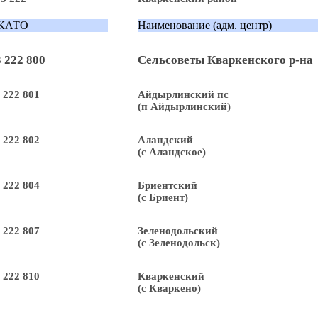
КАТО
Наименование (адм. центр)
 222 800
Сельсоветы Кваркенского р-на
 222 801
Айдырлинский пс
(п Айдырлинский)
 222 802
Аландский
(с Аландское)
 222 804
Бриентский
(с Бриент)
 222 807
Зеленодольский
(с Зеленодольск)
 222 810
Кваркенский
(с Кваркено)