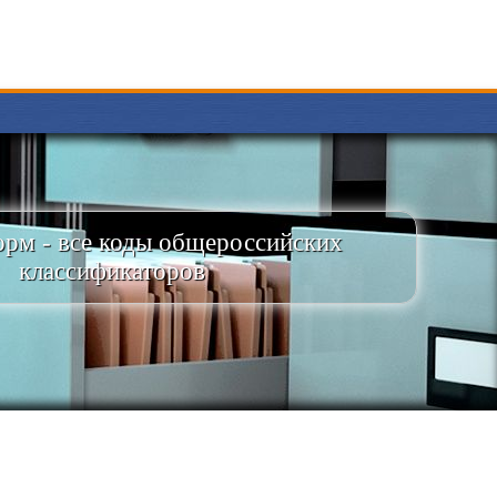
рм - все коды общероссийских
классификаторов