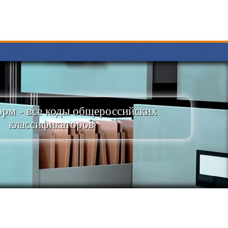
рм - все коды общероссийских
классификаторов