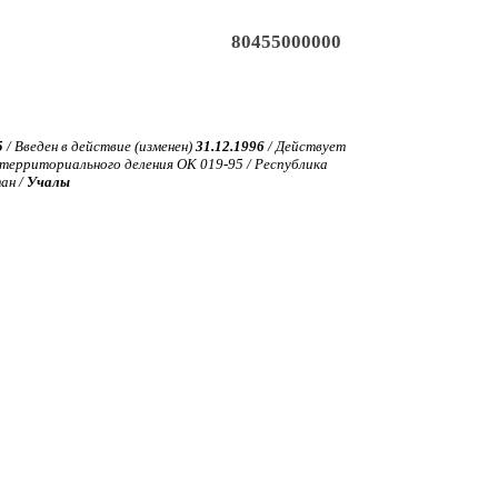
80455000000
5
/ Введен в действие (изменен)
31.12.1996
/ Действует
ерриториального деления ОК 019-95 / Республика
ан /
Учалы