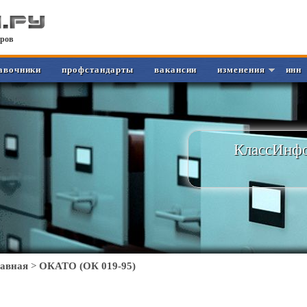
ров
авочники
профстандарты
вакансии
изменения
инн
КлассИнфо
лавная
>
ОКАТО (ОК 019-95)