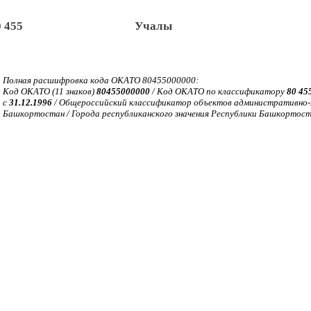
0 455
Учалы
Полная расшифровка кода ОКАТО 80455000000:
Код ОКАТО (11 знаков)
80455000000
/ Код ОКАТО по классификатору
80 45
с
31.12.1996
/ Общероссийский классификатор объектов административно-т
Башкортостан / Города республиканского значения Республики Башкортост