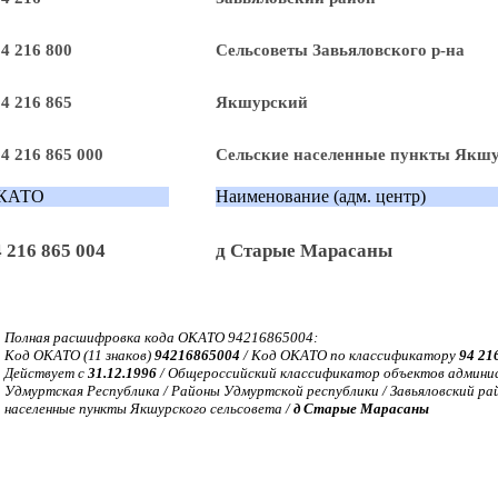
94 216 800
Сельсоветы Завьяловского р-на
94 216 865
Якшурский
94 216 865 000
Сельские населенные пункты Якшу
КАТО
Наименование (адм. центр)
 216 865 004
д Старые Марасаны
Полная расшифровка кода ОКАТО 94216865004:
Код ОКАТО (11 знаков)
94216865004
/ Код ОКАТО по классификатору
94 21
Действует с
31.12.1996
/ Общероссийский классификатор объектов админис
Удмуртская Республика / Районы Удмуртской республики / Завьяловский райо
населенные пункты Якшурского сельсовета /
д Старые Марасаны