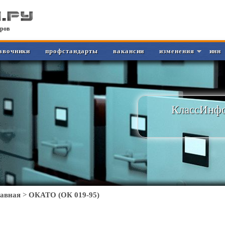
ров
авочники
профстандарты
вакансии
изменения
инн
КлассИнфо
лавная
>
ОКАТО (ОК 019-95)