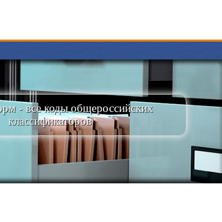
рм - все коды общероссийских
классификаторов