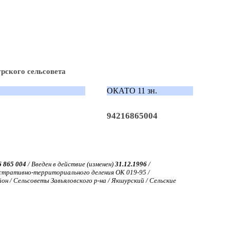
рского сельсовета
ОКАТО 11 зн.
94216865004
6 865 004
/ Введен в действие (изменен)
31.12.1996
/
тративно-территориального деления ОК 019-95 /
н / Сельсоветы Завьяловского р-на / Якшурский / Сельские