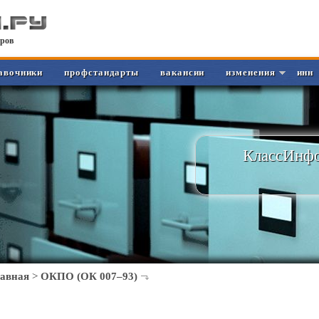
ров
авочники
профстандарты
вакансии
изменения
инн
КлассИнфо
лавная
>
ОКПО (ОК 007–93)