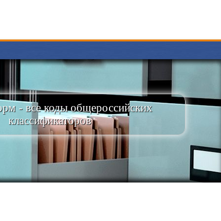
рм - все коды общероссийских
классификаторов