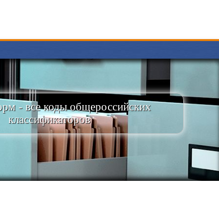
рм - все коды общероссийских
классификаторов