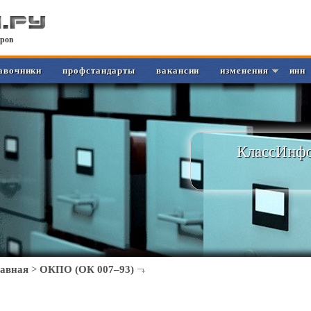
ров
авочники
профстандарты
вакансии
изменения
инн
КлассИнфо
лавная
>
ОКПО (ОК 007–93)