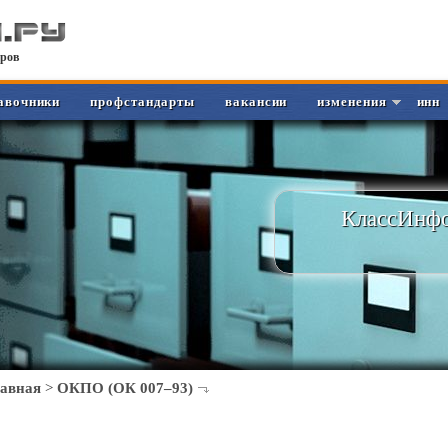
ров
авочники
профстандарты
вакансии
изменения
инн
КлассИнфо
лавная
>
ОКПО (ОК 007–93)