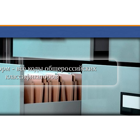
рм - все коды общероссийских
классификаторов