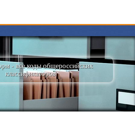
рм - все коды общероссийских
классификаторов