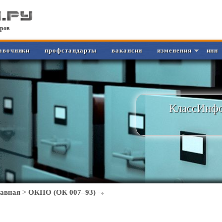
ров
авочники
профстандарты
вакансии
изменения
инн
КлассИнфо
лавная
>
ОКПО (ОК 007–93)