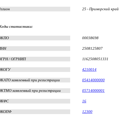
Регион
25 - Приморский край
Коды статистики:
ОКПО
00038698
ИНН
2508125807
ОГРН / ОГРНИП
1162508051331
ОКОГУ
4210014
ОКАТО заявленный при регистрации
05414000000
ОКТМО заявленный при регистрации
05714000001
ОКФС
16
ОКОПФ
12300