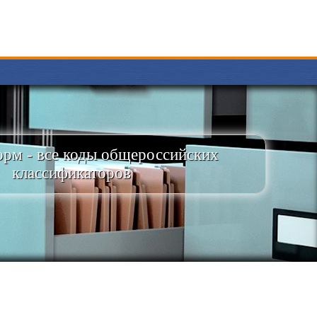
рм - все коды общероссийских
классификаторов