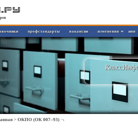
ров
авочники
профстандарты
вакансии
изменения
инн
КлассИнфо
лавная
>
ОКПО (ОК 007–93)