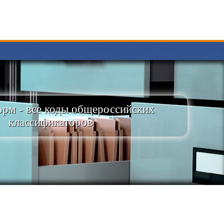
рм - все коды общероссийских
классификаторов