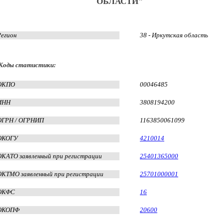
ОБЛАСТИ"
Регион
38 - Иркутская область
Коды статистики:
ОКПО
00046485
ИНН
3808194200
ОГРН / ОГРНИП
1163850061099
ОКОГУ
4210014
ОКАТО заявленный при регистрации
25401365000
ОКТМО заявленный при регистрации
25701000001
ОКФС
16
ОКОПФ
20600