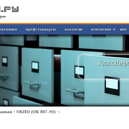
ров
авочники
профстандарты
вакансии
изменения
инн
КлассИнфо
лавная
>
ОКПО (ОК 007–93)