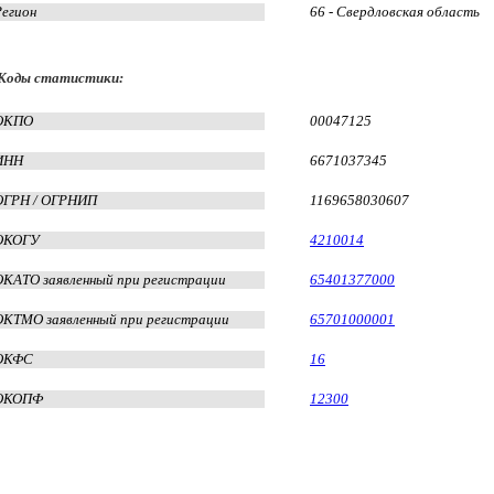
Регион
66 - Свердловская область
Коды статистики:
ОКПО
00047125
ИНН
6671037345
ОГРН / ОГРНИП
1169658030607
ОКОГУ
4210014
ОКАТО заявленный при регистрации
65401377000
ОКТМО заявленный при регистрации
65701000001
ОКФС
16
ОКОПФ
12300