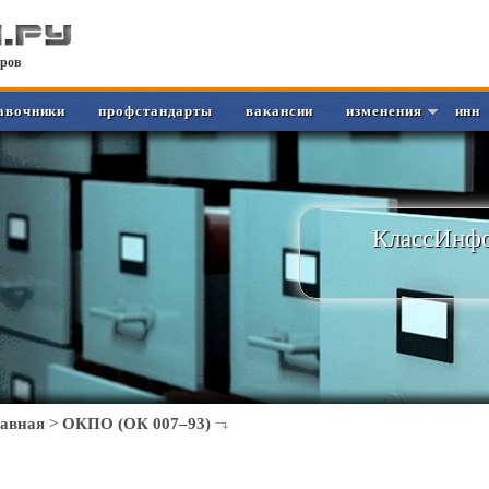
ров
авочники
профстандарты
вакансии
изменения
инн
КлассИнфо
лавная
>
ОКПО (ОК 007–93)