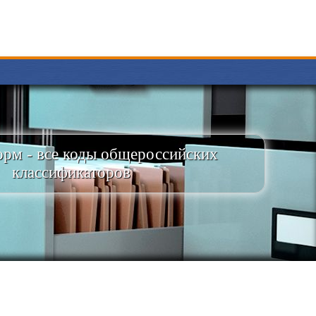
рм - все коды общероссийских
классификаторов