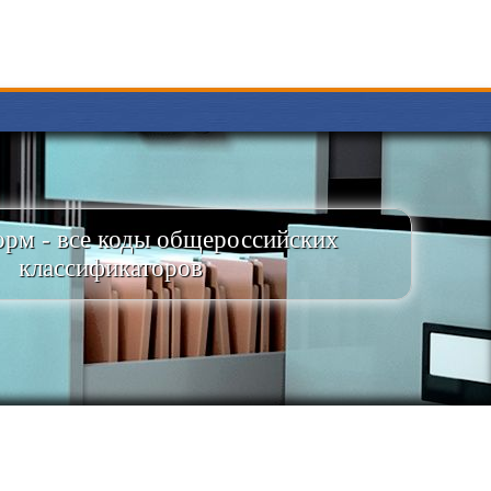
рм - все коды общероссийских
классификаторов