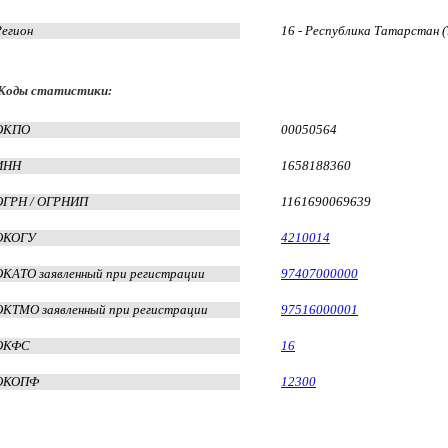
Регион
16 - Республика Татарстан 
Коды статистики:
ОКПО
00050564
ИНН
1658188360
ОГРН / ОГРНИП
1161690069639
ОКОГУ
4210014
ОКАТО заявленный при регистрации
97407000000
ОКТМО заявленный при регистрации
97516000001
ОКФС
16
ОКОПФ
12300