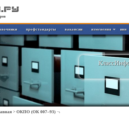
ров
авочники
профстандарты
вакансии
изменения
инн
КлассИнфо
лавная
>
ОКПО (ОК 007–93)