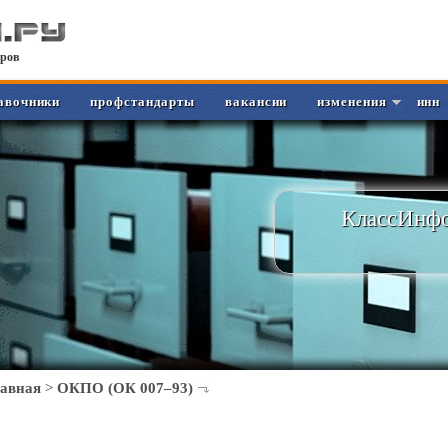
ров
авочники
профстандарты
вакансии
изменения
инн
КлассИнфо
лавная
>
ОКПО (ОК 007–93)