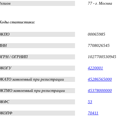
Регион
77 - г. Москва
Коды статистики:
ОКПО
00065985
ИНН
7708026545
ОГРН / ОГРНИП
1027700530945
ОКОГУ
4220001
ОКАТО заявленный при регистрации
45286565000
ОКТМО заявленный при регистрации
45378000000
ОКФС
53
ОКОПФ
70411