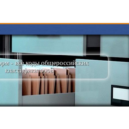
рм - все коды общероссийских
классификаторов