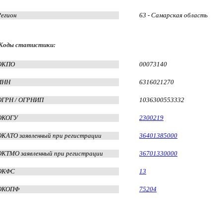
Регион
63 - Самарская область
Коды статистики:
ОКПО
00073140
ИНН
6316021270
ОГРН / ОГРНИП
1036300553332
ОКОГУ
2300219
ОКАТО заявленный при регистрации
36401385000
ОКТМО заявленный при регистрации
36701330000
ОКФС
13
ОКОПФ
75204