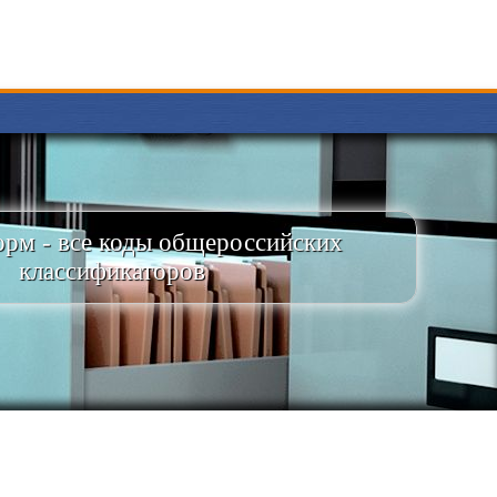
рм - все коды общероссийских
классификаторов