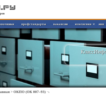
ров
авочники
профстандарты
вакансии
изменения
инн
КлассИнфо
лавная
>
ОКПО (ОК 007–93)