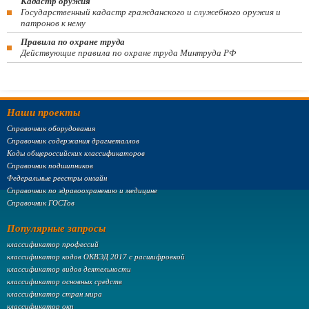
Кадастр оружия
Государственный кадастр гражданского и служебного оружия и
патронов к нему
Правила по охране труда
Действующие правила по охране труда Минтруда РФ
Наши проекты
Справочник оборудования
Справочник содержания драгметаллов
Коды общероссийских классификаторов
Справочник подшипников
Федеральные реестры онлайн
Справочник по здравоохранению и медицине
Справочник ГОСТов
Популярные запросы
классификатор профессий
классификатор кодов ОКВЭД 2017 с расшифровкой
классификатор видов деятельности
классификатор основных средств
классификатор стран мира
классификатор окп