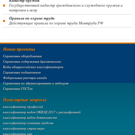
Кадастр оружия
Государственный кадастр гражданского и служебного оружия и
патронов к нему
Правила по охране труда
Действующие правила по охране труда Минтруда РФ
Наши проекты
Справочник оборудования
Справочник содержания драгметаллов
Коды общероссийских классификаторов
Справочник подшипников
Федеральные реестры онлайн
Справочник по здравоохранению и медицине
Справочник ГОСТов
Популярные запросы
классификатор профессий
классификатор кодов ОКВЭД 2017 с расшифровкой
классификатор видов деятельности
классификатор основных средств
классификатор стран мира
классификатор окп