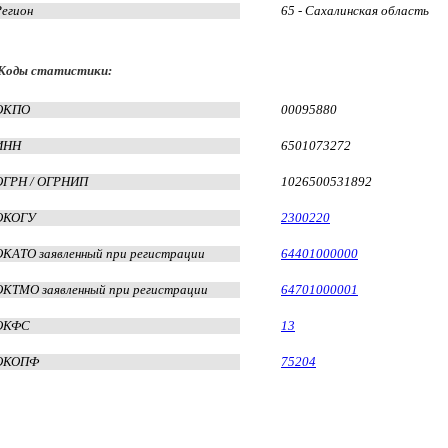
Регион
65 - Сахалинская область
Коды статистики:
ОКПО
00095880
ИНН
6501073272
ОГРН / ОГРНИП
1026500531892
ОКОГУ
2300220
ОКАТО заявленный при регистрации
64401000000
ОКТМО заявленный при регистрации
64701000001
ОКФС
13
ОКОПФ
75204