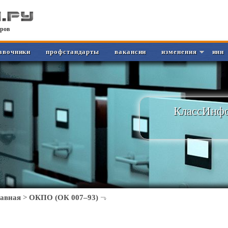
ров
авочники
профстандарты
вакансии
изменения
инн
КлассИнфо
лавная
>
ОКПО (ОК 007–93)