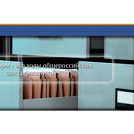
рм - все коды общероссийских
классификаторов