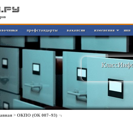
ров
авочники
профстандарты
вакансии
изменения
инн
КлассИнфо
лавная
>
ОКПО (ОК 007–93)