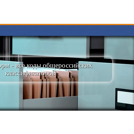
рм - все коды общероссийских
классификаторов