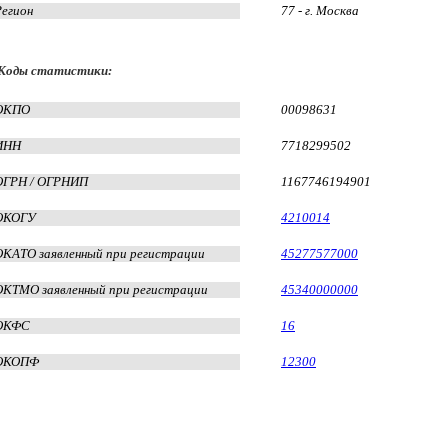
Регион
77 - г. Москва
Коды статистики:
ОКПО
00098631
ИНН
7718299502
ОГРН / ОГРНИП
1167746194901
ОКОГУ
4210014
ОКАТО заявленный при регистрации
45277577000
ОКТМО заявленный при регистрации
45340000000
ОКФС
16
ОКОПФ
12300