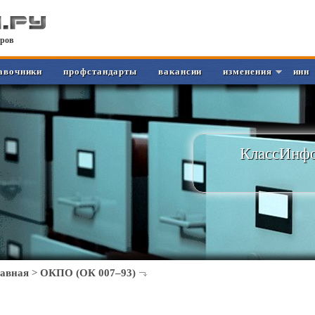
ров
авочники
профстандарты
вакансии
изменения
инн
КлассИнфо
лавная
>
ОКПО (ОК 007–93)