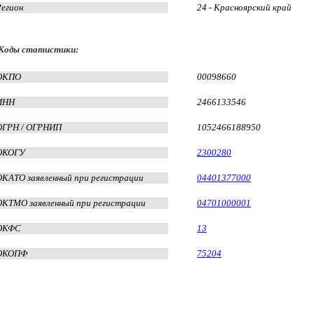
Регион
24 - Красноярский край
Коды статистики:
ОКПО
00098660
ИНН
2466133546
ОГРН / ОГРНИП
1052466188950
ОКОГУ
2300280
ОКАТО заявленный при регистрации
04401377000
ОКТМО заявленный при регистрации
04701000001
ОКФС
13
ОКОПФ
75204