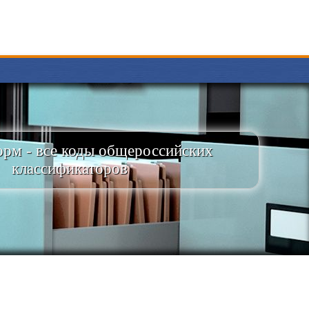
рм - все коды общероссийских
классификаторов