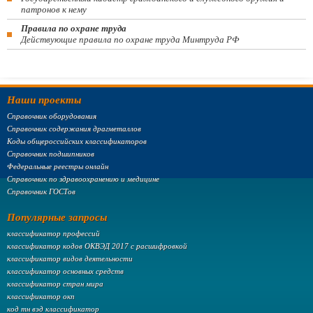
патронов к нему
Правила по охране труда
Действующие правила по охране труда Минтруда РФ
Наши проекты
Справочник оборудования
Справочник содержания драгметаллов
Коды общероссийских классификаторов
Справочник подшипников
Федеральные реестры онлайн
Справочник по здравоохранению и медицине
Справочник ГОСТов
Популярные запросы
классификатор профессий
классификатор кодов ОКВЭД 2017 с расшифровкой
классификатор видов деятельности
классификатор основных средств
классификатор стран мира
классификатор окп
код тн вэд классификатор