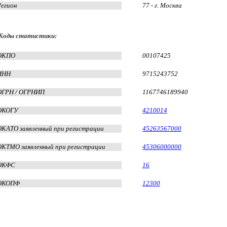
Регион
77 - г. Москва
Коды статистики:
ОКПО
00107425
ИНН
9715243752
ОГРН / ОГРНИП
1167746189940
ОКОГУ
4210014
ОКАТО заявленный при регистрации
45263567000
ОКТМО заявленный при регистрации
45306000000
ОКФС
16
ОКОПФ
12300