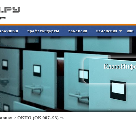
ров
авочники
профстандарты
вакансии
изменения
инн
КлассИнфо
лавная
>
ОКПО (ОК 007–93)