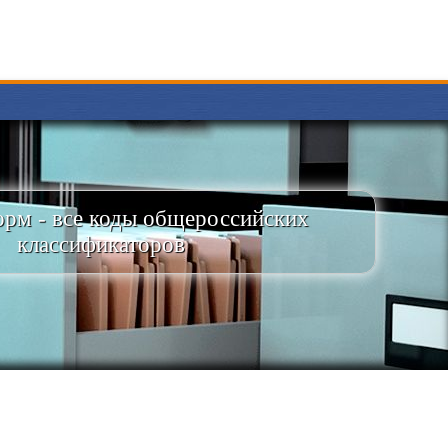
рм - все коды общероссийских
классификаторов