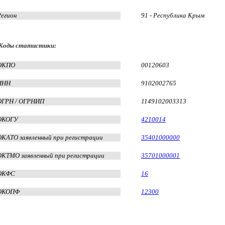
Регион
91 - Республика Крым
Коды статистики:
ОКПО
00120603
ИНН
9102002765
ОГРН / ОГРНИП
1149102003313
ОКОГУ
4210014
ОКАТО заявленный при регистрации
35401000000
ОКТМО заявленный при регистрации
35701000001
ОКФС
16
ОКОПФ
12300