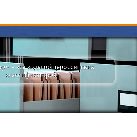
рм - все коды общероссийских
классификаторов