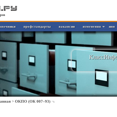
ров
авочники
профстандарты
вакансии
изменения
инн
КлассИнфо
лавная
>
ОКПО (ОК 007–93)