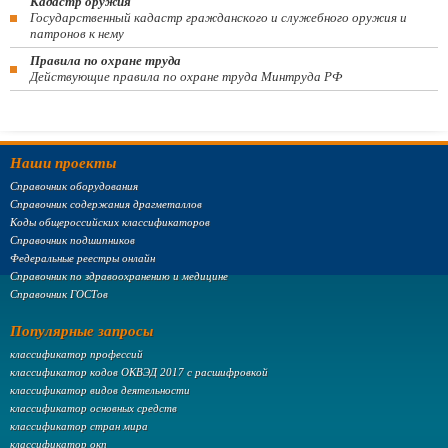
Кадастр оружия
Государственный кадастр гражданского и служебного оружия и
патронов к нему
Правила по охране труда
Действующие правила по охране труда Минтруда РФ
Наши проекты
Справочник оборудования
Справочник содержания драгметаллов
Коды общероссийских классификаторов
Справочник подшипников
Федеральные реестры онлайн
Справочник по здравоохранению и медицине
Справочник ГОСТов
Популярные запросы
классификатор профессий
классификатор кодов ОКВЭД 2017 с расшифровкой
классификатор видов деятельности
классификатор основных средств
классификатор стран мира
классификатор окп